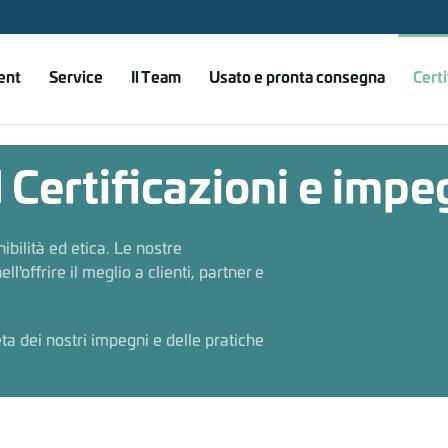
ent
Service
Il Team
Usato e pronta consegna
Certi
d Certificazioni e impe
bilità ed etica. Le nostre
'offrire il meglio a clienti, partner e
a dei nostri impegni e delle pratiche