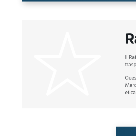
R
Il Ra
tras
Ques
Merc
etic