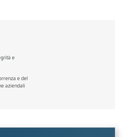
grità e
orrenza e del
he aziendali