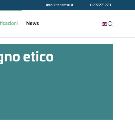
info@tecamsrl.it
0297271273
ficazioni
News
gno etico